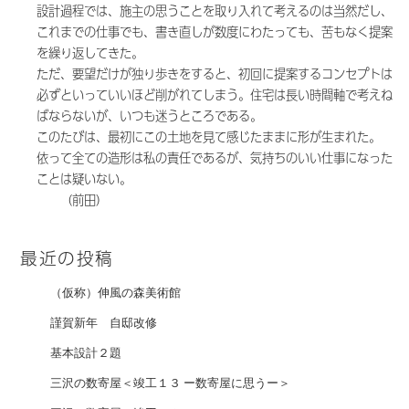
設計過程では、施主の思うことを取り入れて考えるのは当然だし、
これまでの仕事でも、書き直しが数度にわたっても、苦もなく提案
を繰り返してきた。
ただ、要望だけが独り歩きをすると、初回に提案するコンセプトは
必ずといっていいほど削がれてしまう。住宅は長い時間軸で考えね
ばならないが、いつも迷うところである。
このたびは、最初にこの土地を見て感じたままに形が生まれた。
依って全ての造形は私の責任であるが、気持ちのいい仕事になった
ことは疑いない。
（前田）
最近の投稿
（仮称）伸風の森美術館
謹賀新年 自邸改修
基本設計２題
三沢の数寄屋＜竣工１３ ー数寄屋に思うー＞