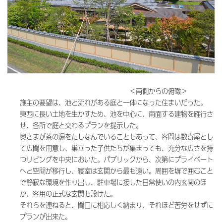
＜南側からの俯瞰＞
施主の要望は、池と流れがある庭と一体になった住まいだった。
東西に長い土地を生かすため、池を中心に、南面する建物を雁行さ
せ、各所で庭と交わるプランを提示した。
奥さまが茶の湯をたしなんでいることもあって、客間は数寄屋とし
て広間を用意し、巣立った子供たちが集まっても、充分な広さを持
つリビングを中央においた。パブリックから、次第にプライベート
へと空間が移行し、寝室は玄関から最も遠い。周囲を塀で囲むこと
で静寂な環境を作り出し、駐車場に接した日常使いの内玄関のほ
か、客用の正式な玄関も設けた。
それらを連ねると、間口に相応しく納まり、それほど苦労をせずに
プランが出来た。