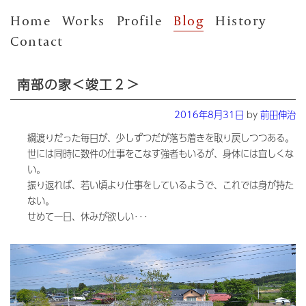
Home
Works
Profile
Blog
History
Contact
南部の家＜竣工２＞
Posted
2016年8月31日
by
前田伸治
on
綱渡りだった毎日が、少しずつだが落ち着きを取り戻しつつある。
世には同時に数件の仕事をこなす強者もいるが、身体には宜しくな
い。
振り返れば、若い頃より仕事をしているようで、これでは身が持た
ない。
せめて一日、休みが欲しい･･･