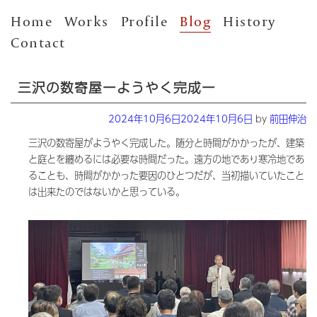
Home
Works
Profile
Blog
History
Contact
三沢の数寄屋ーようやく完成ー
Posted
2024年10月6日
2024年10月6日
by
前田伸治
on
三沢の数寄屋がようやく完成した。随分と時間がかかったが、建築
と庭とを纏めるには必要な時間だった。遠方の地であり寒冷地であ
ることも、時間がかかった要因のひとつだが、当初描いていたこと
は出来たのではないかと思っている。