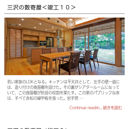
三沢の数寄屋＜竣工１０＞
若い家族のLDKとなる。キッチンは平天井として、左手の壁一面に
は、造り付けの食器棚を設けた。その裏がシアタールームになって
いて、この食器棚が防音の役割を果たす。この家のパブリックな床
は、すべて赤松の縁甲板を張った。岩手県 …
Continue readin...
続きを読む