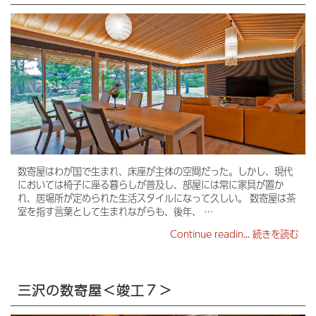
数寄屋はわが国で生まれ、床座が主体の空間だった。しかし、現代
においては椅子に座る暮らしが普及し、部屋には常に家具が置か
れ、居場所が定められた生活スタイルになって久しい。 数寄屋は茶
室を指す言葉として生まれながらも、後年、 …
Continue readin...
続きを読む
三沢の数寄屋＜竣工７＞