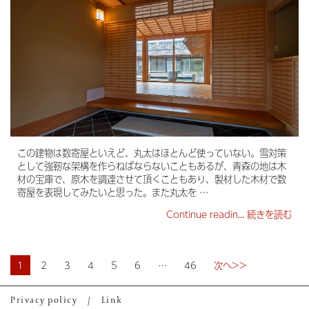
この建物は数寄屋といえど、丸太はほとんど使っていない。雪対策
として強靭な架構を作らねばならないこともあるが、青森の地は木
材の宝庫で、原木を調達させて頂くこともあり、製材した木材で数
寄屋を表現してみたいと思った。また丸太を …
Continue readin...
続きを読む
1
2
3
4
5
6
…
46
次へ>>
Privacy policy
/
Link