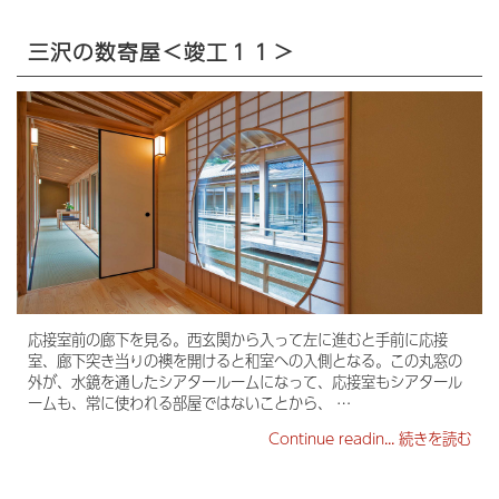
三沢の数寄屋＜竣工１１＞
応接室前の廊下を見る。西玄関から入って左に進むと手前に応接
室、廊下突き当りの襖を開けると和室への入側となる。この丸窓の
外が、水鏡を通したシアタールームになって、応接室もシアタール
ームも、常に使われる部屋ではないことから、 …
Continue readin...
続きを読む